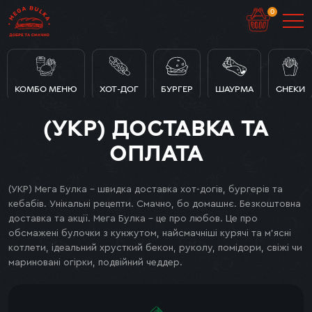
0
КОМБО МЕНЮ
ХОТ-ДОГ
БУРГЕР
ШАУРМА
СНЕКИ
(УКР) ДОСТАВКА ТА
ОПЛАТА
(УКР) Мега Булка – швидка доставка хот-догів, бургерів та
кебабів. Унікальні рецепти. Смачно, бо домашнє. Безкоштовна
доставка та акції. Мега Булка – це про любов. Це про
обсмажені булочки з кунжутом, найсмачніші курячі та м’ясні
котлети, ідеальний хрусткий бекон, руколу, помідори, свіжі чи
мариновані огірки, подвійний чеддер.