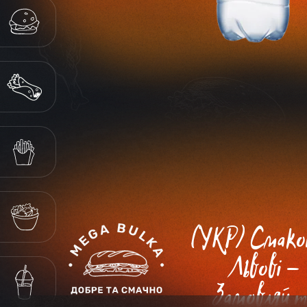
БУРГЕР
ШАУРМА
СНЕКИ
САЛАТИ
(УКР) Смако
Львові -
НАПОЇ
Замовляй т