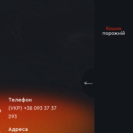
Кошик
порожній
Телефон
(УКР) +38 093 37 37
293
Адреса