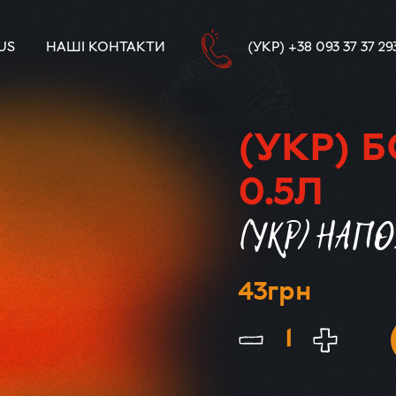
US
НАШІ КОНТАКТИ
(УКР) +38 093 37 37 29
(УКР) 
0.5Л
(УКР) НАПО
43
грн