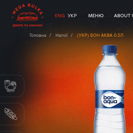
ENG
УКР
МЕНЮ
ABOUT 
Головна
Напої
(УКР) БОН АКВА 0.5Л
КОМБО МЕНЮ
ХОТ-ДОГ