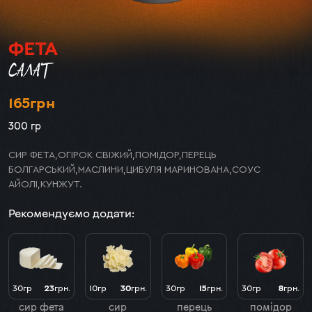
ФЕТА
САЛАТ
165
грн
300 гр
СИР ФЕТА,ОГІРОК СВІЖИЙ,ПОМІДОР,ПЕРЕЦЬ
БОЛГАРСЬКИЙ,МАСЛИНИ,ЦИБУЛЯ МАРИНОВАНА,СОУС
АЙОЛІ,КУНЖУТ.
Рекомендуємо додати:
30гр
23
грн.
10гр
30
грн.
30гр
15
грн.
30гр
8
грн.
сир фета
сир
перець
помідор