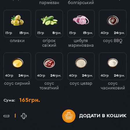
пармезан
болгарський
15гр
15
грн.
15гр
8
грн.
15гр
15
грн.
40гр
24
грн.
оливки
огірок
цибуля
соус BBQ
свіжий
маринована
40гр
24
грн.
40гр
24
грн.
40гр
24
грн.
40гр
24
грн.
соус сирний
соус
соус цезар
соус
томатний
часниковий
165
грн.
Сума:
ДОДАТИ
В КОШИК