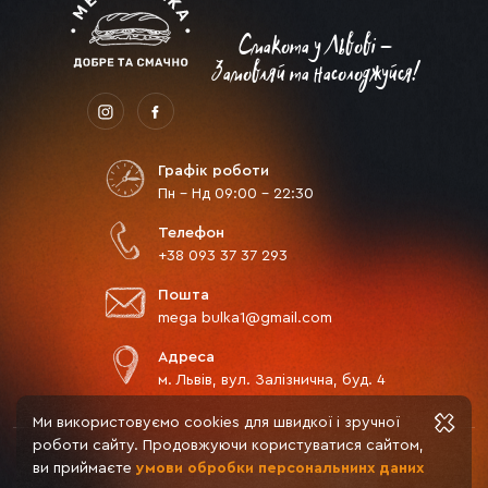
Смакота у Львові -
Замовляй та насолоджуйся!
Графік роботи
Пн - Нд 09:00 - 22:30
Телефон
+38 093 37 37 293
Пошта
mega bulka1@gmail.com
Адреса
м. Львів, вул. Залізнична, буд. 4
Ми використовуємо cookies для швидкої і зручної
роботи сайту. Продовжуючи користуватися сайтом,
© 2026 Мега Булка. Всі права захищені.
ви приймаєте
умови обробки персональнинх даних
Політика конфіденційності
Оферта