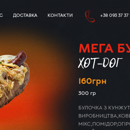
С
ДОСТАВКА
КОНТАКТИ
+38 093 37 37
МЕГА Б
ХОТ-ДОГ
160
грн
300 гр
БУЛОЧКА З КУНЖУ
ВИРОБНИЦТВА,КОВ
МІКС,ПОМІДОР,ОГІ