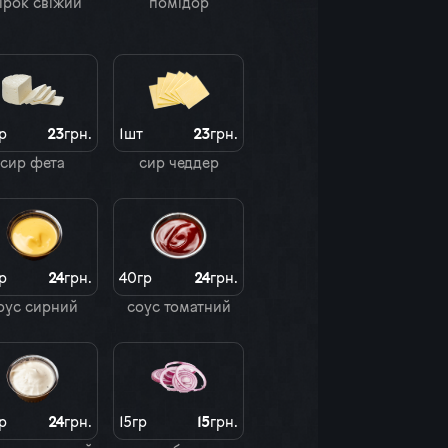
ірок свіжий
помідор
р
23
грн.
1шт
23
грн.
сир фета
сир чеддер
р
24
грн.
40гр
24
грн.
оус сирний
соус томатний
р
24
грн.
15гр
15
грн.