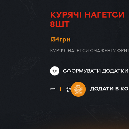
КУРЯЧІ НАГЕТСИ
8ШТ
ХОТ-ДОГ
134
грн
КУРЯЧІ НАГЕТСИ СМАЖЕНІ У ФРИ
СФОРМУВАТИ ДОДАТКИ
ДОДАТИ
В К