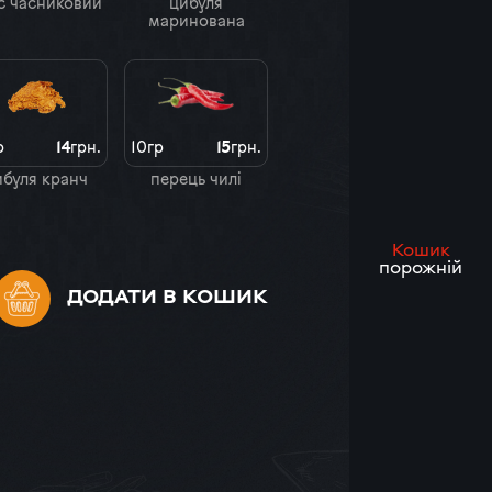
с часниковий
цибуля
маринована
р
14
грн.
10гр
15
грн.
ибуля кранч
перець чилі
Кошик
порожній
ДОДАТИ
В КОШИК