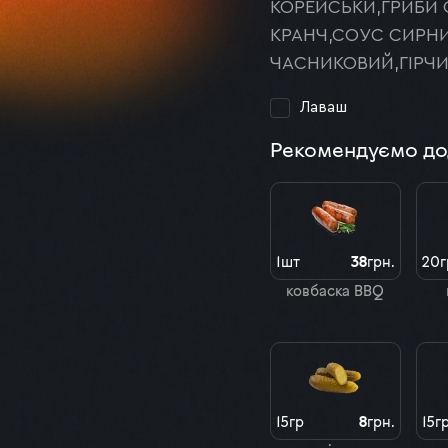
КОРЕЙСЬКИ,ГРИБИ
КРАНЧ,СОУС СИРН
ЧАСНИКОВИЙ,ГІРЧИ
Лаваш
Рекомендуємо до
1шт
38
грн.
20г
ковбаска BBQ
15гр
8
грн.
15г