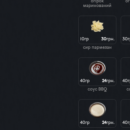
огірок
ог
маринований
10гр
30
грн.
30г
сир пармезан
40гр
24
грн.
40г
соус BBQ
с
40гр
24
грн.
40г