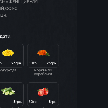
 СМАЖЕНІ,ЦИБУЛЯ
ИЙ,СОУС
ЦЯ.
дати:
р
23
грн.
50гр
23
грн.
кукурудза
морква по
корейськи
р
8
грн.
30гр
8
грн.