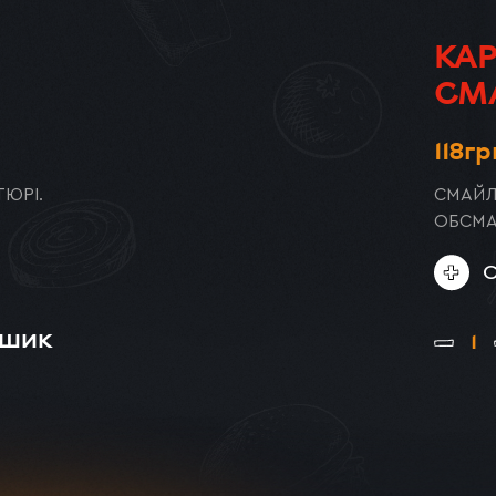
КА
СМ
ХО
118
гр
ТЮРІ.
СМАЙЛ
ОБСМА
ОШИК