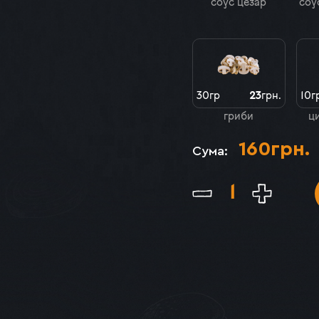
соус цезар
соу
30гр
23
грн.
10г
гриби
ц
160
грн.
Сума: