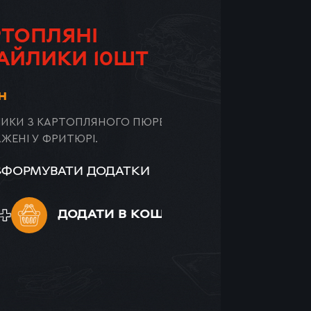
РТОПЛЯНІ
АЙЛИКИ 10ШТ
Т-ДОГ
н
ИКИ З КАРТОПЛЯНОГО ПЮРЕ
ЖЕНІ У ФРИТЮРІ.
СФОРМУВАТИ ДОДАТКИ
ДОДАТИ
В КОШИК