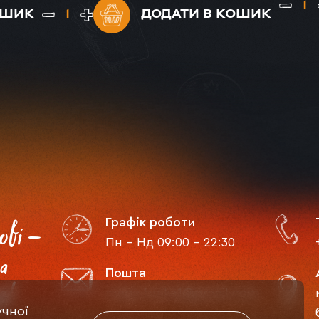
ОШИК
ДОДАТИ
В КОШИК
Графік роботи
ові -
Пн - Нд 09:00 - 22:30
а
Пошта
я!
mega bulka1@gmail.com
учної