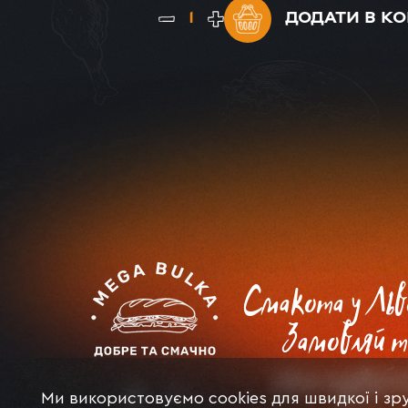
ДОДАТИ
В К
Смакота у Льв
Замовляй т
насолоджуйс
Ми використовуємо cookies для швидкої і зр