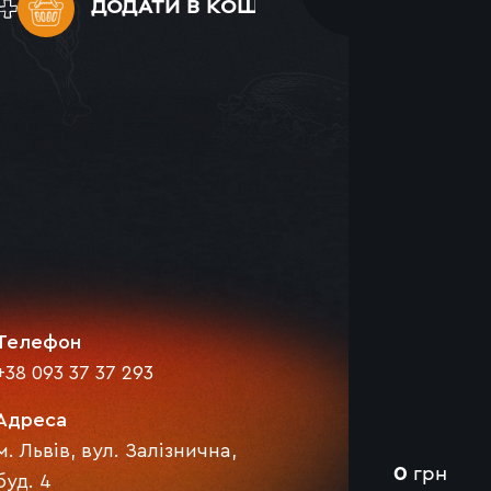
ДОДАТИ
В КОШИК
Телефон
+38 093 37 37 293
Адреса
м. Львів, вул. Залізнична,
0
грн
буд. 4