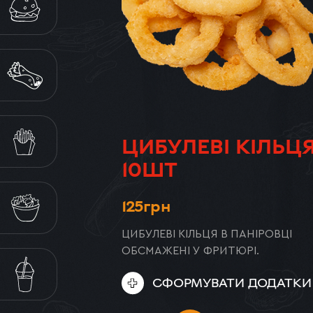
БУРГЕРИ
КЕБАБИ
СНЕКИ
ЦИБУЛЕВІ КІЛЬЦ
10ШТ
ЦЕЗАР
125
грн
САЛАТИ
ЦИБУЛЕВІ КІЛЬЦЯ В ПАНІРОВЦІ
ОБСМАЖЕНІ У ФРИТЮРІ.
НАПОЇ
СФОРМУВАТИ ДОДАТКИ