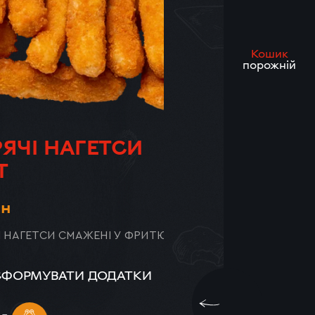
Кошик
порожній
ЯЧІ НАГЕТСИ
Т
ЗАР
рн
І НАГЕТСИ СМАЖЕНІ У ФРИТЮРІ.
СФОРМУВАТИ ДОДАТКИ