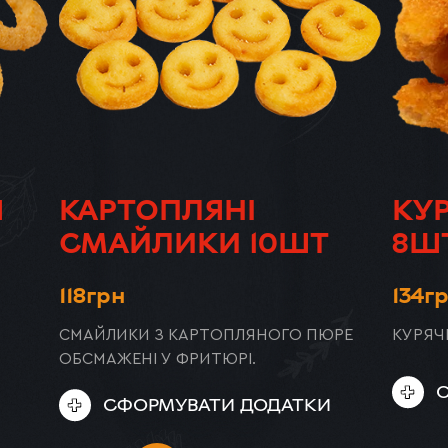
Я
КАРТОПЛЯНІ
КУР
СМАЙЛИКИ 10ШТ
8Ш
ЦЕЗАР
ЦЕ
118
грн
134
г
СМАЙЛИКИ З КАРТОПЛЯНОГО ПЮРЕ
КУРЯЧ
ОБСМАЖЕНІ У ФРИТЮРІ.
СФОРМУВАТИ ДОДАТКИ